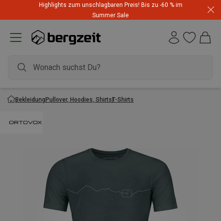
Highlights zum unschlagbaren Preis! Bis zu -60 % im
Summer Sale
Bekleidung
Pullover, Hoodies, Shirts
T-Shirts