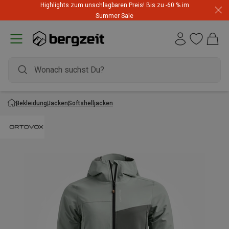
Highlights zum unschlagbaren Preis! Bis zu -60 % im
Summer Sale
Bekleidung
Jacken
Softshelljacken