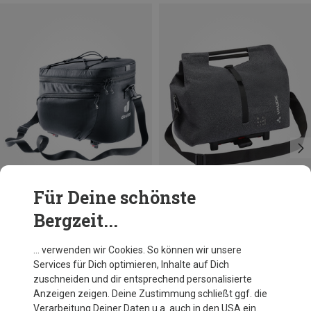
Für Deine schönste
Bergzeit...
Du sparst 19%
Größen
10L
Vaude
… verwenden wir Cookies. So können wir unsere
Recycle Shopper Fahrradtasche
Services für Dich optimieren, Inhalte auf Dich
129,95 €
zuschneiden und dir entsprechend personalisierte
Anzeigen zeigen. Deine Zustimmung schließt ggf. die
Verarbeitung Deiner Daten u.a. auch in den USA ein.