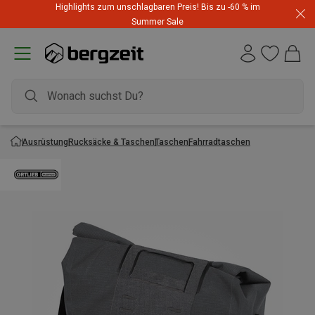
Highlights zum unschlagbaren Preis! Bis zu -60 % im
Summer Sale
Ausrüstung
Rucksäcke & Taschen
Taschen
Fahrradtaschen