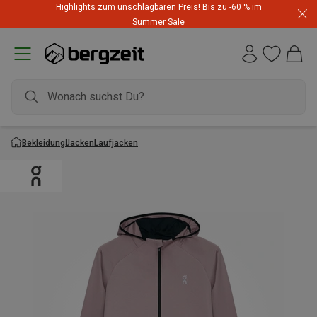
Highlights zum unschlagbaren Preis! Bis zu -60 % im
Summer Sale
Bekleidung
Jacken
Laufjacken