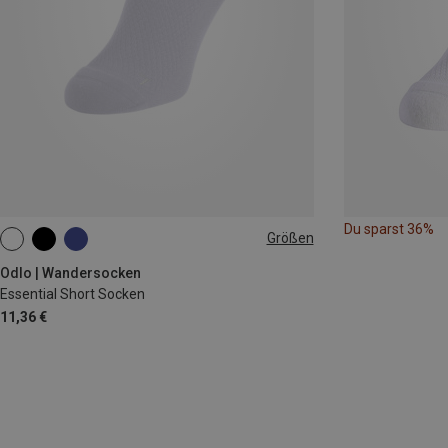
Du sparst 36%
Größen
39|40|41
42|43|44
45|46|47
Odlo | Wandersocken
Essential Short Socken
11,36 €