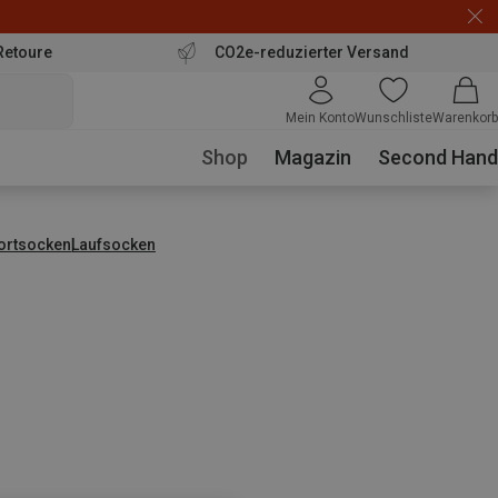
Retoure
CO2e-reduzierter Versand
Mein Konto
Wunschliste
Warenkorb
Shop
Magazin
Second Hand
ortsocken
Laufsocken