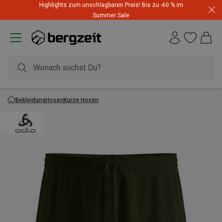
Highlights zum unschlagbaren Preis! Bis zu -60 % im
Summer Sale
Bekleidung
Hosen
Kurze Hosen