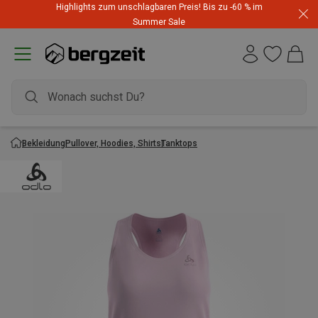
Highlights zum unschlagbaren Preis! Bis zu -60 % im
Summer Sale
Bekleidung
Pullover, Hoodies, Shirts
Tanktops