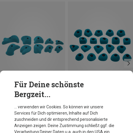
Für Deine schönste
Bergzeit...
Ocun
Ocun
… verwenden wir Cookies. So können wir unsere
Holds 3 Modulars Klettergriff Set
Footholds Trittset
Services für Dich optimieren, Inhalte auf Dich
114,95 €
89,95 €
zuschneiden und dir entsprechend personalisierte
Anzeigen zeigen. Deine Zustimmung schließt ggf. die
Verarbeitung Deiner Daten u.a. auch in den USA ein.