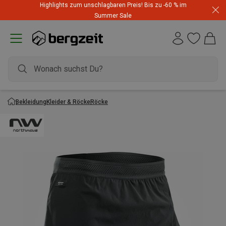
Highlights zum unschlagbaren Preis! Bis zu -60 % im
Summer Sale
Bekleidung
Kleider & Röcke
Röcke