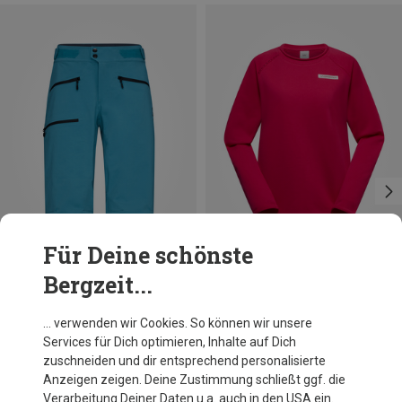
Für Deine schönste
Bergzeit...
Größen
Größen
XS
S
M
XS
S
M
L
XL
Norrona
La Sportiva
… verwenden wir Cookies. So können wir unsere
Damen Fjørå Flex1 Shorts
Damen Tufa Pullover
Services für Dich optimieren, Inhalte auf Dich
178,95 €
65,20 €
zuschneiden und dir entsprechend personalisierte
Anzeigen zeigen. Deine Zustimmung schließt ggf. die
Verarbeitung Deiner Daten u.a. auch in den USA ein.