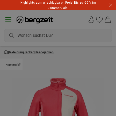
Highlights zum unschlagbaren Preis! Bis zu -60 % im
Summer Sale
Bekleidung
Jacken
Fleecejacken