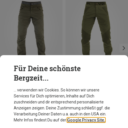
Für Deine schönste
Bergzeit...
Größen
Größen
+3
XS
S
M
L
XL
XS
L
XL
Nograd
Nograd
… verwenden wir Cookies. So können wir unsere
Herren Sahel Hose
Herren Resistant Hose
Services für Dich optimieren, Inhalte auf Dich
91,20 €
108,95 €
zuschneiden und dir entsprechend personalisierte
Anzeigen zeigen. Deine Zustimmung schließt ggf. die
Verarbeitung Deiner Daten u.a. auch in den USA ein.
Mehr Infos findest Du auf der
Google Privacy Site.