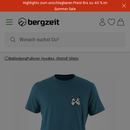
Highlights zum unschlagbaren Preis! Bis zu -60 % im
Summer Sale
Bekleidung
Pullover, Hoodies, Shirts
T-Shirts