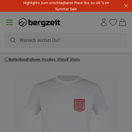
Highlights zum unschlagbaren Preis! Bis zu -60 % im
Summer Sale
Bekleidung
Pullover, Hoodies, Shirts
T-Shirts