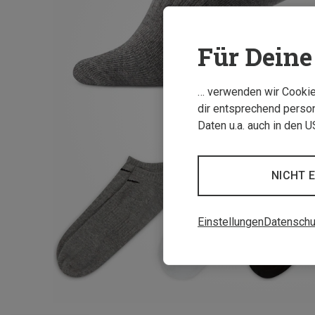
Für Deine 
… verwenden wir Cookies
dir entsprechend person
Daten u.a. auch in den 
NICHT 
Einstellungen
Datenschu