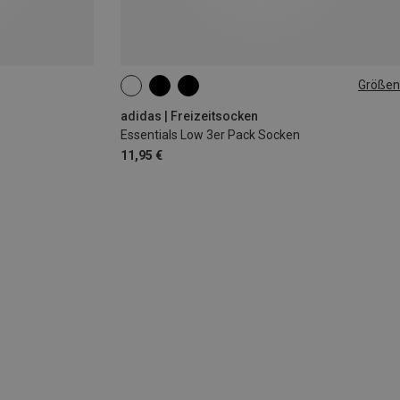
Größen
34|35|36
37|38|39
40|41|42
43|44|45
46|47|48
49|50|51
adidas | Freizeitsocken
Essentials Low 3er Pack Socken
11,95 €