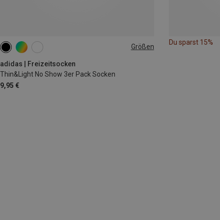
Du sparst 15%
Größen
34|35|36
37|38|39
40|41|42
43|44|45
46|47|48
adidas | Freizeitsocken
Thin&Light No Show 3er Pack Socken
9,95 €