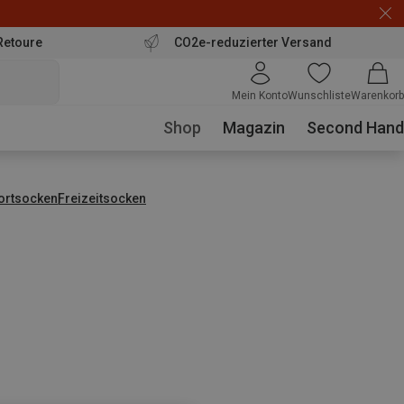
Retoure
CO2e-reduzierter Versand
Mein Konto
Wunschliste
Warenkorb
Shop
Magazin
Second Hand
ortsocken
Freizeitsocken