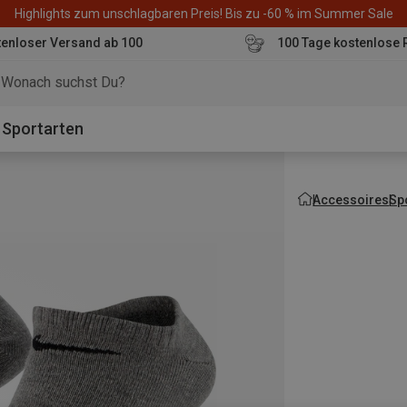
Highlights zum unschlagbaren Preis! Bis zu -60 % im Summer Sale
enloser Versand ab 100
100 Tage kostenlose 
o
Sportarten
Accessoires
Sp