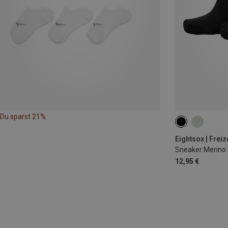
Du sparst 21%
35|36|37|38
45|46|47
Eightsox | Frei
Sneaker Merino 
12,95 €