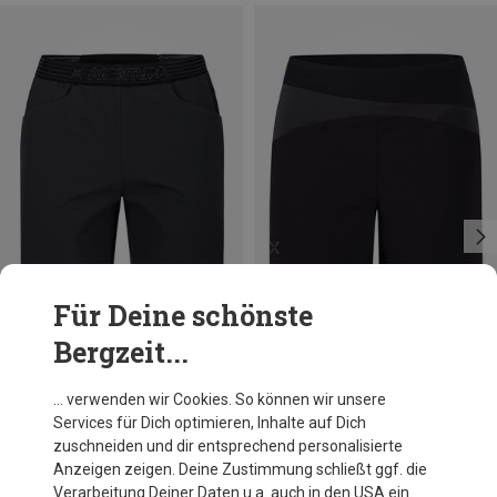
Für Deine schönste
Bergzeit...
Du sparst 33%
Größen
XS
M
L
XL
Montura
… verwenden wir Cookies. So können wir unsere
Damen Loom Shorts
Services für Dich optimieren, Inhalte auf Dich
54,80 €
zuschneiden und dir entsprechend personalisierte
Anzeigen zeigen. Deine Zustimmung schließt ggf. die
Verarbeitung Deiner Daten u.a. auch in den USA ein.