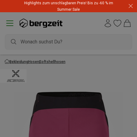
Highlights zum unschlagbaren Preis! Bis zu -60 % im
Summer Sale
Bekleidung
Hosen
Softshellhosen