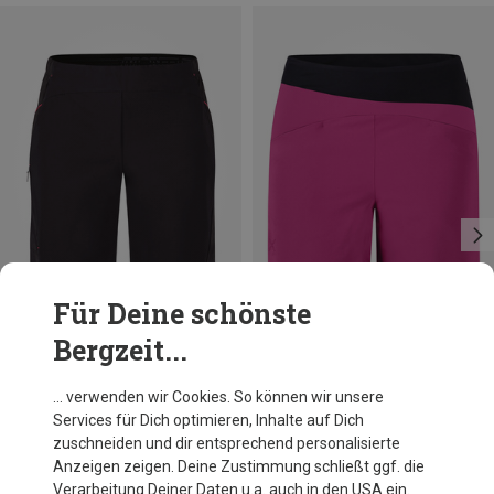
Für Deine schönste
Bergzeit...
Du sparst 16%
Größen
S
XL
Montura
… verwenden wir Cookies. So können wir unsere
Damen Synth Bermuda Shorts
Services für Dich optimieren, Inhalte auf Dich
89,95 €
zuschneiden und dir entsprechend personalisierte
Anzeigen zeigen. Deine Zustimmung schließt ggf. die
Verarbeitung Deiner Daten u.a. auch in den USA ein.