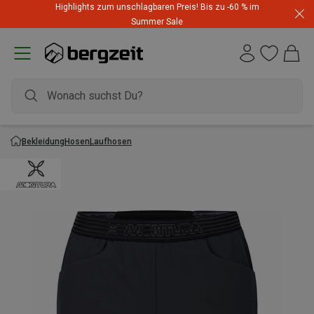
Highlights zum unschlagbaren Preis! Bis zu -60 % im
Summer Sale
Bekleidung
Hosen
Laufhosen