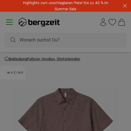
Highlights zum unschlagbaren Preis! Bis zu -60 % im
Summer Sale
Bekleidung
Pullover, Hoodies, Shirts
Hemden