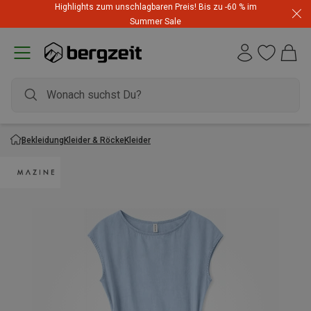
Highlights zum unschlagbaren Preis! Bis zu -60 % im
Summer Sale
Bekleidung
Kleider & Röcke
Kleider