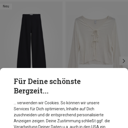
Neu
Für Deine schönste
Bergzeit...
Du sparst 36%
Größen
XS
M
L
Armedangels
… verwenden wir Cookies. So können wir unsere
Damen Basic Jersey Wide Leg Hose
Services für Dich optimieren, Inhalte auf Dich
91,20 €
zuschneiden und dir entsprechend personalisierte
Anzeigen zeigen. Deine Zustimmung schließt ggf. die
Verarbeitung Deiner Daten u.a. auch in den USA ein.