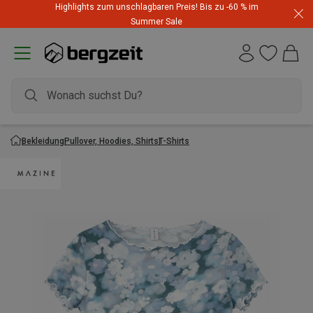
Highlights zum unschlagbaren Preis! Bis zu -60 % im
Summer Sale
Bekleidung
Pullover, Hoodies, Shirts
T-Shirts