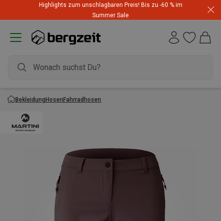
Highlights zum unschlagbaren Preis! Bis zu -60 % im
Summer Sale
Bekleidung
Hosen
Fahrradhosen