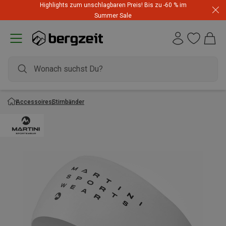
Highlights zum unschlagbaren Preis! Bis zu -60 % im
Summer Sale
Accessoires
Stirnbänder