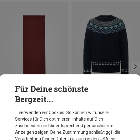
Für Deine schönste
Bergzeit...
Du sparst 24%
Größen
180CM
Manduka
… verwenden wir Cookies. So können wir unsere
Manduka X Yogamatte
Services für Dich optimieren, Inhalte auf Dich
73,95 €
zuschneiden und dir entsprechend personalisierte
Anzeigen zeigen. Deine Zustimmung schließt ggf. die
Verarbeitung Deiner Daten u.a. auch in den USA ein.