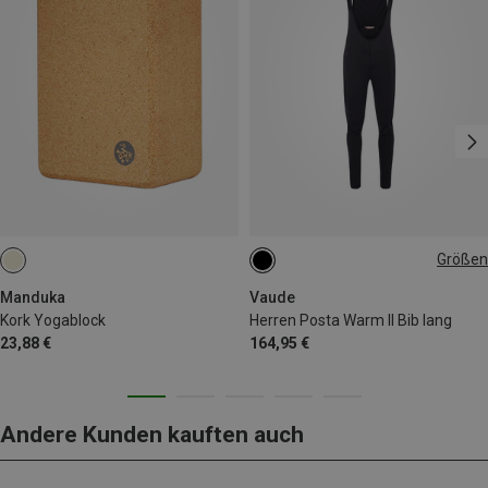
Größen
S
M
XL
XXL
Manduka
Vaude
Kork Yogablock
Herren Posta Warm II Bib lang
23,88 €
164,95 €
Andere Kunden kauften auch