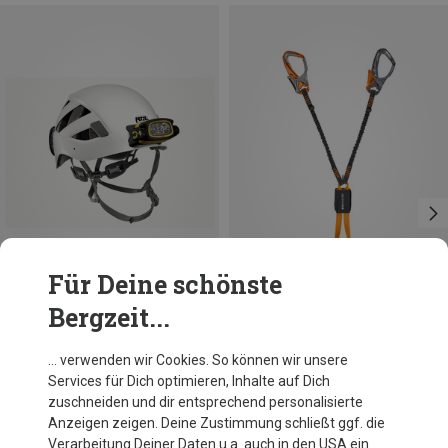
Für Deine schönste
Bergzeit...
Größen
48-58CM
53-61CM
Petzl
Skylotec
… verwenden wir Cookies. So können wir unsere
Boreo Caving Kletterhelm
Santner Klettersteigset
Services für Dich optimieren, Inhalte auf Dich
91,20 €
109,40 €
zuschneiden und dir entsprechend personalisierte
Anzeigen zeigen. Deine Zustimmung schließt ggf. die
Verarbeitung Deiner Daten u.a. auch in den USA ein.