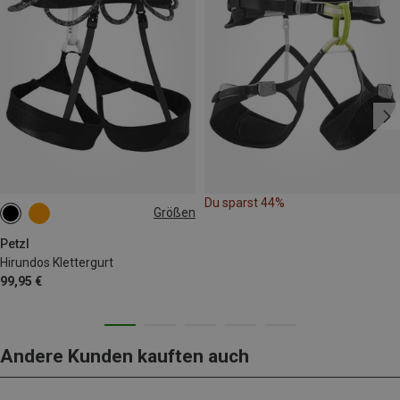
Du sparst 44%
Größen
L | 84-92CM
S | 71-77CM
M | 77-84CM
XS | 65-71CM
Petzl
Hirundos Klettergurt
99,95 €
Andere Kunden kauften auch