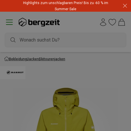
Highlights zum unschlagbaren Preis! Bis zu -60 % im
Summer Sale
Bekleidung
Jacken
Skitourenjacken