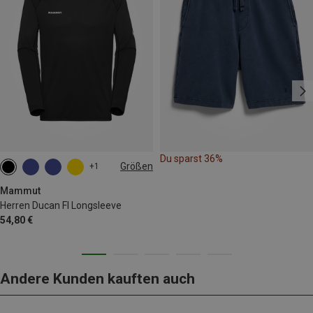
Du sparst 36%
Größen
+1
S
L
XL
XXL
Mammut
Herren Ducan Fl Longsleeve
54,80 €
Andere Kunden kauften auch