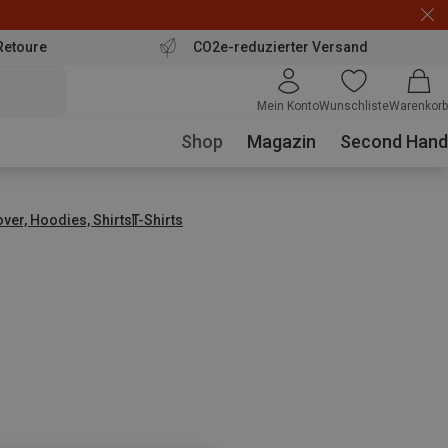
Retoure
CO2e-reduzierter Versand
Mein Konto
Wunschliste
Warenkorb
Shop
Magazin
Second Hand
over, Hoodies, Shirts
T-Shirts