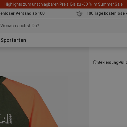
Highlights zum unschlagbaren Preis! Bis zu -60 % im Summer Sale
enloser Versand ab 100
100 Tage kostenlose 
o
Sportarten
Bekleidung
Pull