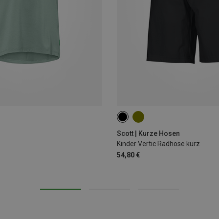
140
152
164
Scott | Kurze Hosen
Kinder Vertic Radhose kurz
54,80 €