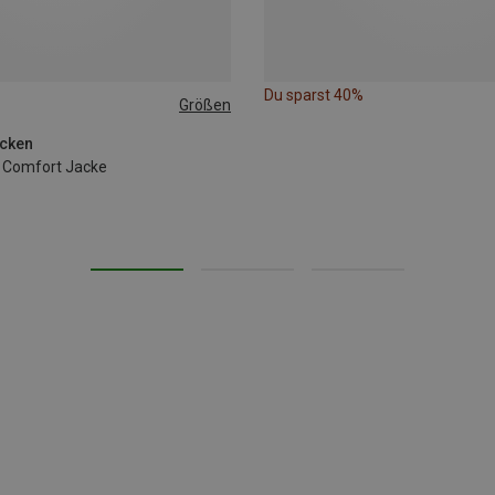
Du sparst 40%
Größen
cken
l Comfort Jacke