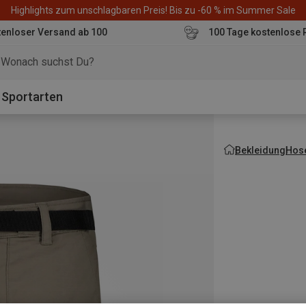
Highlights zum unschlagbaren Preis! Bis zu -60 % im Summer Sale
enloser Versand ab 100
100 Tage kostenlose 
o
Sportarten
Bekleidung
Hos