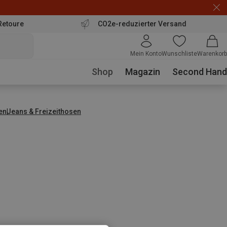
Retoure
CO2e-reduzierter Versand
Mein Konto
Wunschliste
Warenkorb
Shop
Magazin
Second Hand
en
Jeans & Freizeithosen