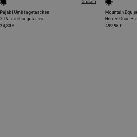
Größen
ONE SIZE
S
M
M
Pajak | Umhängetaschen
X-Pac Umhängetasche
Herren Orion Ho
24,80 €
499,95 €