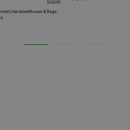
Größen
L
XL
XXL
Mountain Equipment | Hardshellhosen & Regenhosen
se