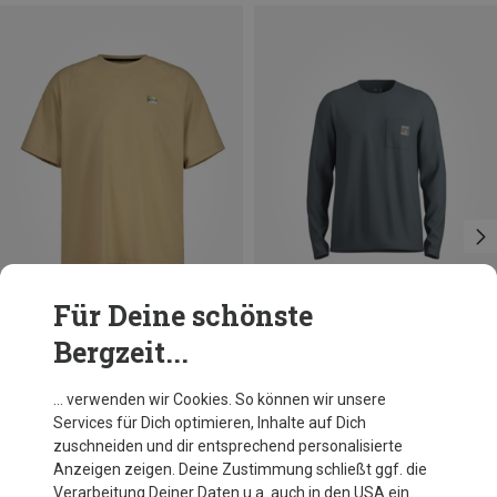
Für Deine schönste
Bergzeit...
Du sparst 13%
Größen
L
Maloja
… verwenden wir Cookies. So können wir unsere
Herren ArinasM. Longsleeve
Services für Dich optimieren, Inhalte auf Dich
67,50 €
zuschneiden und dir entsprechend personalisierte
Anzeigen zeigen. Deine Zustimmung schließt ggf. die
Verarbeitung Deiner Daten u.a. auch in den USA ein.