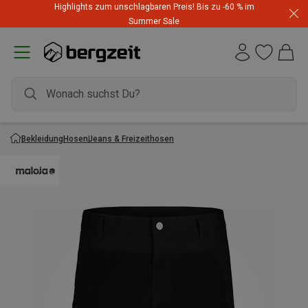
Highlights zum unschlagbaren Preis! Bis zu -60 % im
Summer Sale
Bekleidung
Hosen
Jeans & Freizeithosen