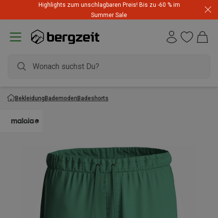
Highlights zum unschlagbaren Preis! Bis zu -60 % im
Summer Sale
Bekleidung
Bademoden
Badeshorts