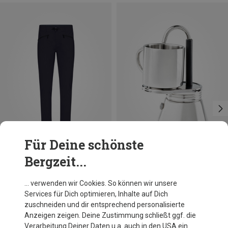
Für Deine schönste
Bergzeit...
Du sparst 21%
Größen
L
XL
Norrona
… verwenden wir Cookies. So können wir unsere
Herren Femund Flex1 Tech Hose
Services für Dich optimieren, Inhalte auf Dich
178,95 €
zuschneiden und dir entsprechend personalisierte
Anzeigen zeigen. Deine Zustimmung schließt ggf. die
Verarbeitung Deiner Daten u.a. auch in den USA ein.