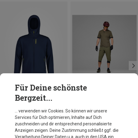
Für Deine schönste
Bergzeit...
Du sparst 22%
Größen
M
L
XL
Norrona
… verwenden wir Cookies. So können wir unsere
Herren Fjørå Equaliser T-Shirt
Services für Dich optimieren, Inhalte auf Dich
98,95 €
zuschneiden und dir entsprechend personalisierte
Anzeigen zeigen. Deine Zustimmung schließt ggf. die
Verarbeitung Deiner Daten u.a. auch in den USA ein.