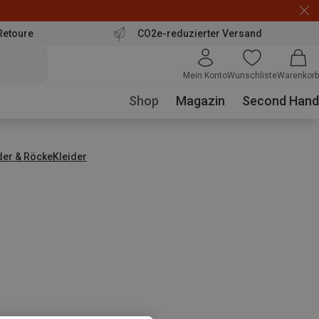
Retoure
CO2e-reduzierter Versand
Mein Konto
Wunschliste
Warenkorb
Shop
Magazin
Second Hand
der & Röcke
Kleider