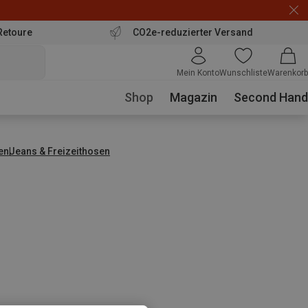
Retoure
CO2e-reduzierter Versand
Mein Konto
Wunschliste
Warenkorb
Shop
Magazin
Second Hand
en
Jeans & Freizeithosen