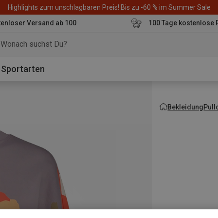
Highlights zum unschlagbaren Preis! Bis zu -60 % im Summer Sale
enloser Versand ab 100
100 Tage kostenlose 
o
Sportarten
Bekleidung
Pull