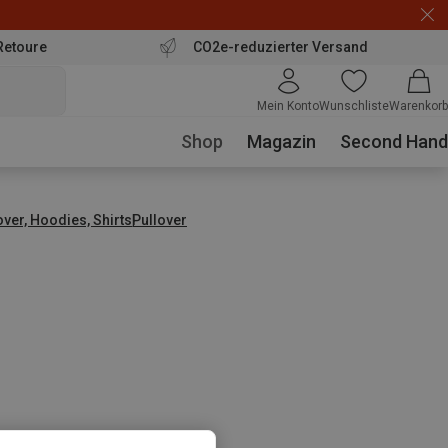
Retoure
CO2e-reduzierter Versand
Mein Konto
Wunschliste
Warenkorb
Shop
Magazin
Second Hand
over, Hoodies, Shirts
Pullover