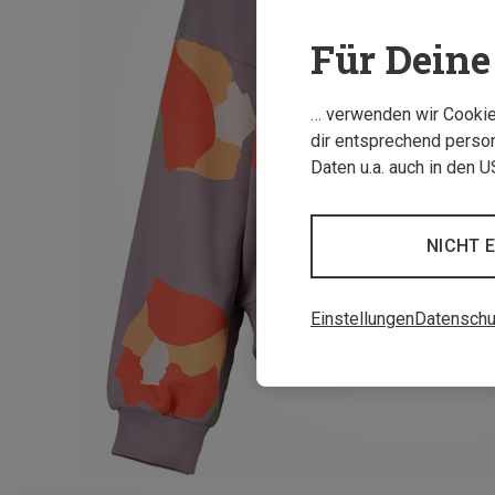
Für Deine 
… verwenden wir Cookies
dir entsprechend person
Daten u.a. auch in den 
NICHT 
Einstellungen
Datenschu