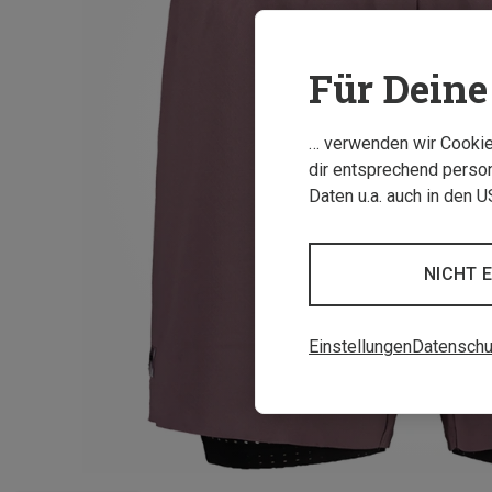
Für Deine 
… verwenden wir Cookies
dir entsprechend person
Daten u.a. auch in den 
NICHT 
Einstellungen
Datenschu