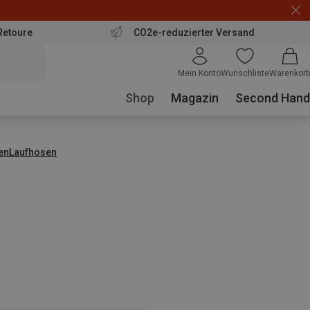
Retoure
CO2e-reduzierter Versand
Mein Konto
Wunschliste
Warenkorb
Shop
Magazin
Second Hand
en
Laufhosen