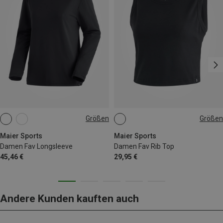
Größen
Größen
S
M
L
XL
S
M
L
XL
Maier Sports
Maier Sports
Damen Fav Longsleeve
Damen Fav Rib Top
45,46 €
29,95 €
Andere Kunden kauften auch