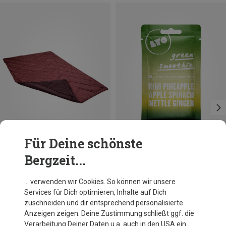
Für Deine schönste
Bergzeit...
Größen
Größen
ONE SIZE
30G
Vaude
Lyofood
… verwenden wir Cookies. So können wir unsere
Plangge 400 II Syn Decke
Green Smoothie
Services für Dich optimieren, Inhalte auf Dich
79,95 €
3,45 €
zuschneiden und dir entsprechend personalisierte
Anzeigen zeigen. Deine Zustimmung schließt ggf. die
Verarbeitung Deiner Daten u.a. auch in den USA ein.