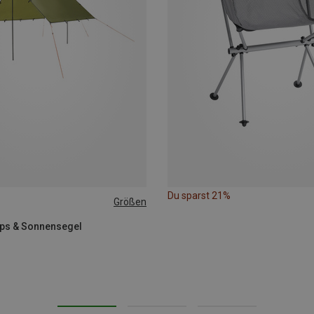
Du sparst 21%
Größen
rps & Sonnensegel