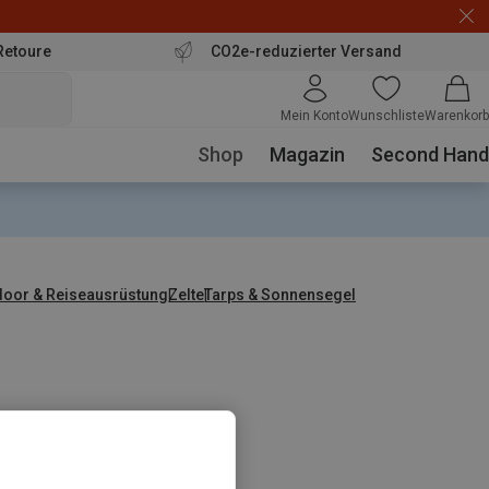
Retoure
CO2e-reduzierter Versand
Mein Konto
Wunschliste
Warenkorb
Shop
Magazin
Second Hand
door & Reiseausrüstung
Zelte
Tarps & Sonnensegel