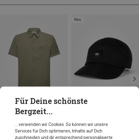
Neu
Für Deine schönste
Bergzeit...
Du sparst 35%
Größen
+1
M|S
Ciele
… verwenden wir Cookies. So können wir unsere
FST SC EQ Frame S Cap
Services für Dich optimieren, Inhalte auf Dich
49,95 €
zuschneiden und dir entsprechend personalisierte