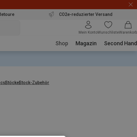
Retoure
CO2e-reduzierter Versand
Mein Konto
Wunschliste
Warenkorb
Shop
Magazin
Second Hand
ics
Stöcke
Stock-Zubehör