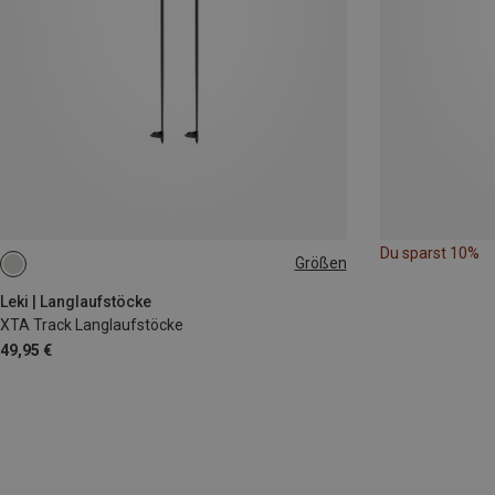
Du sparst 10%
Größen
125CM
155CM
120CM
Leki | Langlaufstöcke
XTA Track Langlaufstöcke
49,95 €