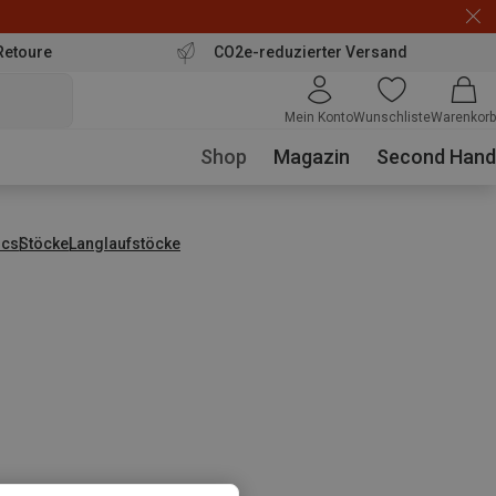
Retoure
CO2e-reduzierter Versand
Mein Konto
Wunschliste
Warenkorb
Shop
Magazin
Second Hand
ics
Stöcke
Langlaufstöcke