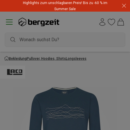
Highlights zum unschlagbaren Preis! Bis zu -60 % im
Summer Sale
Bekleidung
Pullover, Hoodies, Shirts
Longsleeves