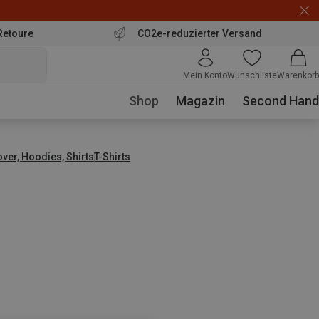
Retoure
CO2e-reduzierter Versand
Mein Konto
Wunschliste
Warenkorb
Shop
Magazin
Second Hand
over, Hoodies, Shirts
T-Shirts