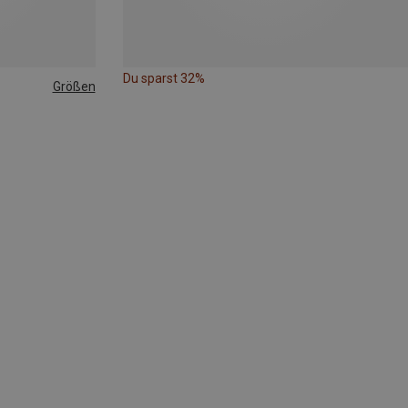
Du sparst 32%
Größen