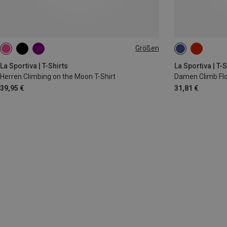
Größen
S
M
L
XXL
XS
S
M
La Sportiva | T-Shirts
La Sportiva | T-S
Herren Climbing on the Moon T-Shirt
Damen Climb Flo
39,95 €
31,81 €