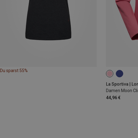
Du sparst 55%
XS
S
M
La Sportiva | L
Damen Moon Cli
44,96 €