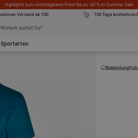
Highlights zum unschlagbaren Preis! Bis zu -60 % im Summer Sale
enloser Versand ab 100
100 Tage kostenlose 
o
Sportarten
Bekleidung
Pull