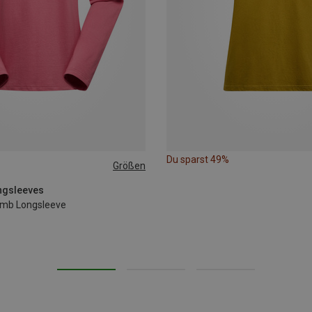
Du sparst 49%
Größen
L
ongsleeves
mb Longsleeve