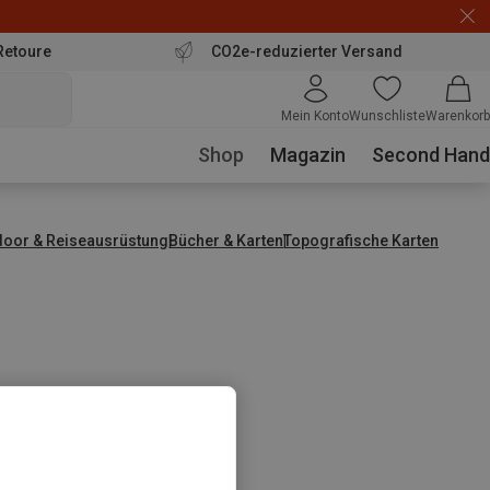
Retoure
CO2e-reduzierter Versand
Mein Konto
Wunschliste
Warenkorb
Shop
Magazin
Second Hand
door & Reiseausrüstung
Bücher & Karten
Topografische Karten