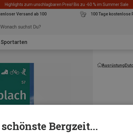
Highlights zum unschlagbaren Preis! Bis zu -60 % im Summer Sale
enloser Versand ab 100
100 Tage kostenlose 
o
Sportarten
Ausrüstung
Out
schönste Bergzeit...