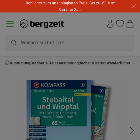
Highlights zum unschlagbaren Preis! Bis zu -60 % im
Summer Sale
Ausrüstung
Outdoor & Reiseausrüstung
Bücher & Karten
Wanderführer