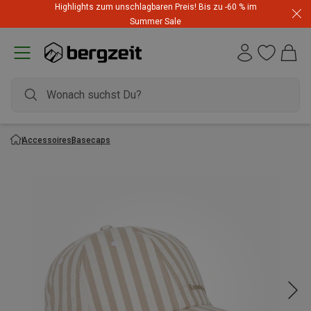
Highlights zum unschlagbaren Preis! Bis zu -60 % im
Summer Sale
Accessoires
Basecaps