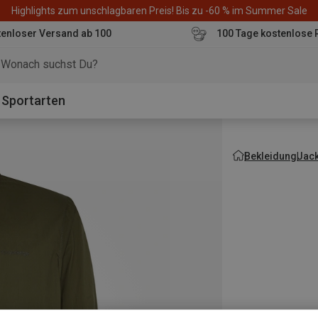
Highlights zum unschlagbaren Preis! Bis zu -60 % im Summer Sale
enloser Versand ab 100
100 Tage kostenlose 
o
Sportarten
Bekleidung
Jac