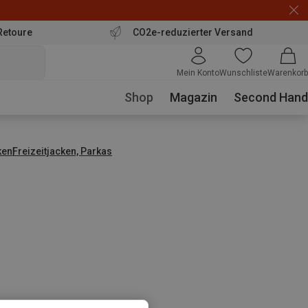
Retoure
CO2e-reduzierter Versand
Mein Konto
Wunschliste
Warenkorb
Shop
Magazin
Second Hand
ken
Freizeitjacken, Parkas