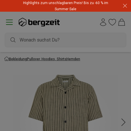
Highlights zum unschlagbaren Preis! Bis zu -60 % im
Summer Sale
Bekleidung
Pullover, Hoodies, Shirts
Hemden