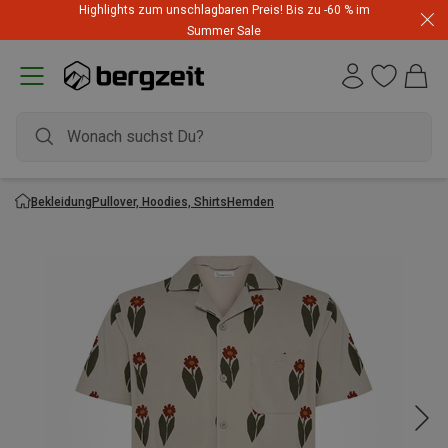
Highlights zum unschlagbaren Preis! Bis zu -60 % im
Summer Sale
Bekleidung
Pullover, Hoodies, Shirts
Hemden